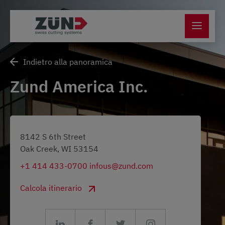
Indietro alla panoramica
Zund America Inc.
8142 S 6th Street
Oak Creek, WI 53154
+1 414 433-0700
infous@zund.com
Calcola itinerario