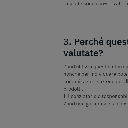
raccolte sono con-servate c
3. Perché ques
valutate?
Zünd utilizza queste informaz
nonché per individuare poten
comunicazione aziendale allo
prodotti.
Il licenziatario è responsab
Zünd non garantisce la conse