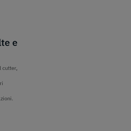
te e
 cutter,
ri
zioni.