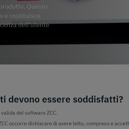
 prodotto. Questo
 e costituisce
icenza dell'utente
iti devono essere soddisfatti?
 valida del software ZCC.
 ZCC occorre dichiarare di avere letto, compreso e accet