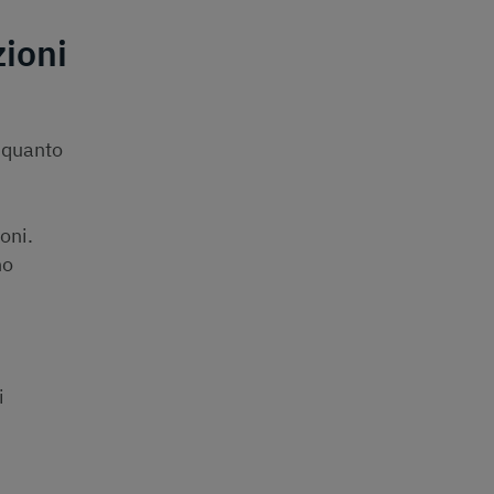
ioni
, quanto
oni.
no
ri