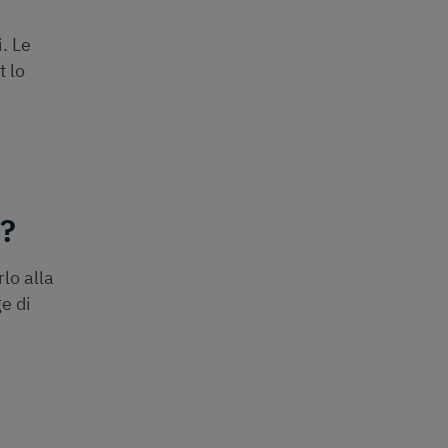
. Le
t lo
?
lo alla
ge di