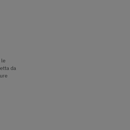
 le
tetta da
sure