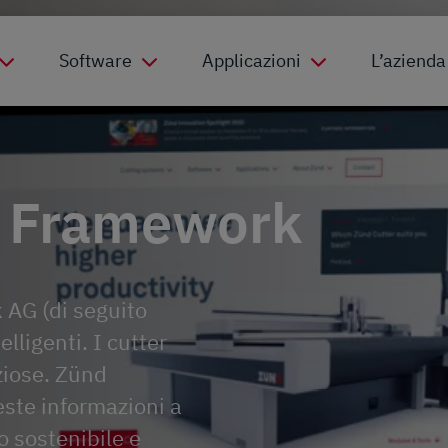
Software
Applicazioni
L’azienda
 Framework
 AG (di seguito
lligenti. I cutter
ziose. Zünd
ste informazioni a
o sostenibile e