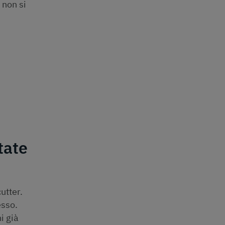
 non si
tate
utter.
esso.
i già