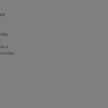
 ed
rolla
I
ato a
icurezza