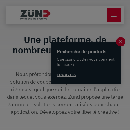
Une plateforme, de
nombreuses possibilités
Recherche de produits
Quel Zünd Cutter vous convient
le mieux?
Nous prétendons pouvoir vous proposer la
TROUVER.
solution de coupe qui répond exactement à vos
exigences, quel que soit le domaine d’application
dans lequel vous exercez. Zünd propose une large
gamme de solutions personnalisées pour chaque
application. Développez votre liberté créative !