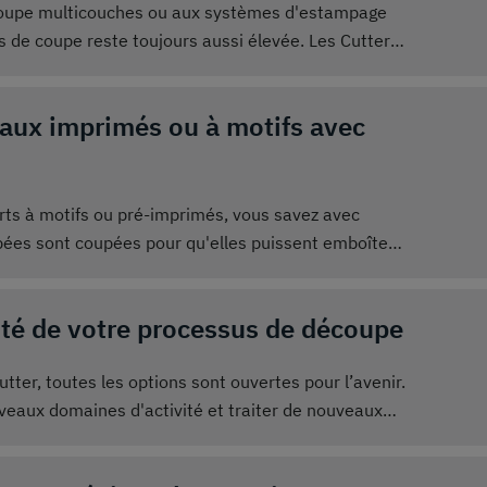
coupe multicouches ou aux systèmes d'estampage
es de coupe reste toujours aussi élevée. Les Cutters
de manière plus fiable.
aux imprimés ou à motifs avec
rts à motifs ou pré-imprimés, vous savez avec
upées sont coupées pour qu'elles puissent emboîter
détection optiques garantissent une précision
lité de votre processus de découpe
tter, toutes les options sont ouvertes pour l’avenir.
uveaux domaines d'activité et traiter de nouveaux
'adaptera à vos nouvelles exigences.