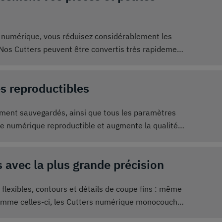
 numérique, vous réduisez considérablement les
 Nos Cutters peuvent être convertis très rapidement
uement. Cela permet de produire des pièces
uction en série.
s reproductibles
ement sauvegardés, ainsi que tous les paramètres
pe numérique reproductible et augmente la qualité
 les données de découpe numérique clairement
donc parfaitement reproductibles.
 avec la plus grande précision
flexibles, contours et détails de coupe fins : même
 comme celles-ci, les Cutters numérique monocouche
ion. Qu'il s'agisse d'un prototype, d'une petite