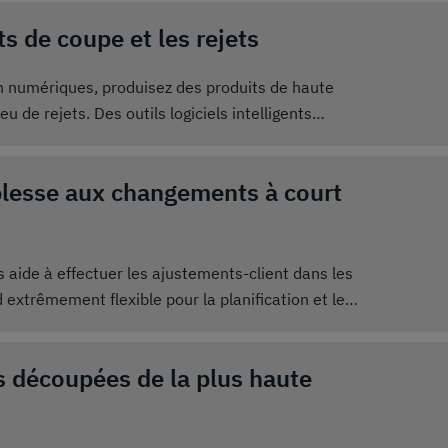
asse, la taille de la commande n'a aucune influence
s de coupe et les rejets
 numériques, produisez des produits de haute
u de rejets. Des outils logiciels intelligents
ximale dans le placement et l'imbrication des pièces
atériaux de manière optimale et réduisez au
lesse aux changements à court
 La production numérisée élimine les erreurs de
 de coupe.
aide à effectuer les ajustements-client dans les
 extrêmement flexible pour la planification et le
s découpées de la plus haute