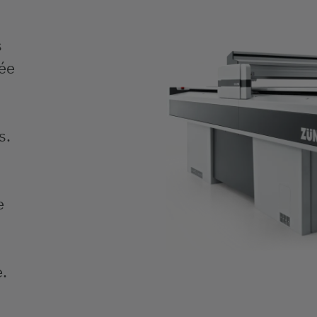
s
rée
s
s.
e
.