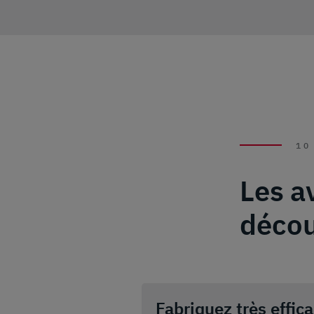
10
Les a
déco
Fabriquez très effic