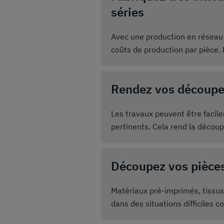
séries
Avec une production en réseau
coûts de production par pièce.
et en grande partie automatiq
individuelles au prix d'une prod
Rendez vos découpe
Les travaux peuvent être facil
pertinents. Cela rend la décou
de vos produits. Nous rendons
détectables techniquement et 
Découpez vos pièces
Matériaux pré-imprimés, tissus 
dans des situations difficiles
permettent la plus grande précis