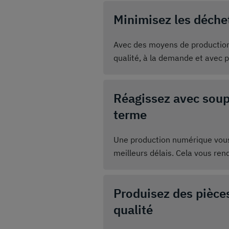
série ou d'une production en m
Minimisez les déchet
sur la qualité de la découpe.
Avec des moyens de production
qualité, à la demande et avec pe
garantissent une efficacité ma
découpées. Vous utilisez vos m
Réagissez avec soup
minimum les déchets de coupe.
production et donc les déchets
terme
Une production numérique vous 
meilleurs délais. Cela vous rend
traitement des commandes.
Produisez des pièce
qualité