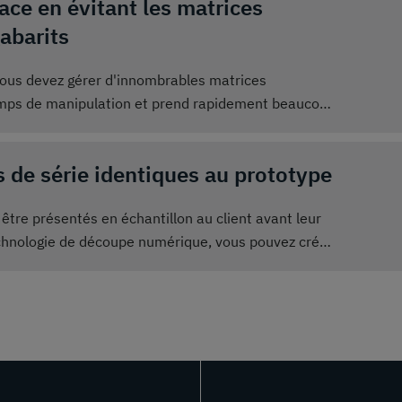
ce en évitant les matrices
abarits
ous devez gérer d'innombrables matrices
mps de manipulation et prend rapidement beaucoup
ez certainement utiliser avec plus de valeur ajoutée
ces d'estampage. Avec la découpe numérique, vos
 de série identiques au prototype
ut au plus un peu d’espace sur votre ordinateur.
tre présentés en échantillon au client avant leur
technologie de découpe numérique, vous pouvez créer
lients. Après sa validation, vous démarrez la
t simplement sur un bouton. Les pièces finies sont
tillon.