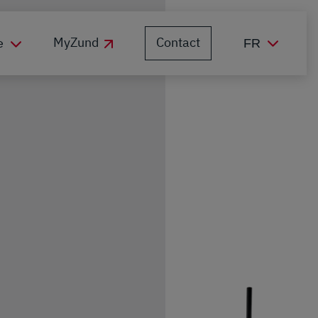
Contact
MyZund
e