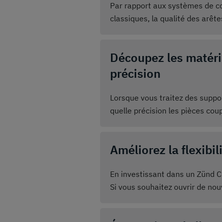
Par rapport aux systèmes de 
classiques, la qualité des arêt
monocouche fixent le matériau 
Découpez les matéri
précision
Lorsque vous traitez des suppo
quelle précision les pièces co
parfaitement. Les systèmes de 
maximale.
Améliorez la flexibi
En investissant dans un Zünd Cu
Si vous souhaitez ouvrir de no
matériaux, votre Cutter Zünd s