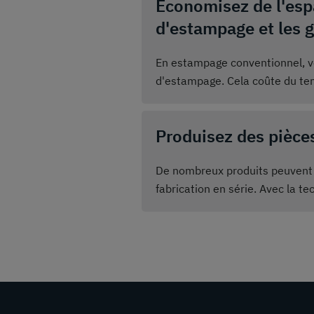
Économisez de l'espa
d'estampage et les g
En estampage conventionnel, v
d'estampage. Cela coûte du te
de place. Espace que vous voul
que pour le stockage de matri
Produisez des pièces
contours de découpe demande to
De nombreux produits peuvent ê
fabrication en série. Avec la 
un prototype parfait pour vos c
production en série en appuyan
absolument identiques à l'échan