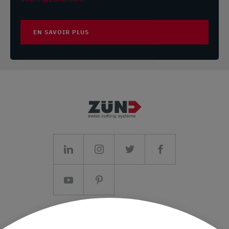
supportat@zund.com
LEATHER, TEXTILE, GRAPHICS, PACKAGING, COMPOSITE,
EN SAVOIR PLUS
SPECIALS, TECHTEX, TECHNICAL SERVICE
AU BUREAU DE LA SUCCURSALE
Zund Italia S.r.l.
Via Italia 1 , 24030 Valbrembo
Italie
+39 035 4378276
infoitalia@zund.com
LEATHER, TEXTILE, GRAPHICS, PACKAGING, COMPOSITE,
SPECIALS, TECHTEX, TECHNICAL SERVICE
Mentions légales/conditions