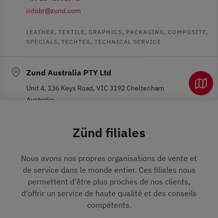
infobr@zund.com
LEATHER, TEXTILE, GRAPHICS, PACKAGING, COMPOSITE,
SPECIALS, TECHTEX, TECHNICAL SERVICE
Zund Australia PTY Ltd
Unit 4, 136 Keys Road, VIC 3192 Cheltenham
Australie
+61 3 9417 2765
Zünd filiales
infoau@zund.com
LEATHER, TEXTILE, GRAPHICS, PACKAGING, COMPOSITE,
Nous avons nos propres organisations de vente et
SPECIALS, TECHTEX, TECHNICAL SERVICE
de service dans le monde entier. Ces filiales nous
permettent d'être plus proches de nos clients,
Zund Asia (Bangkok) Ltd.
d'offrir un service de haute qualité et des conseils
compétents.
28 Motorway Frontage Road Prawet, Bangkok, 10250