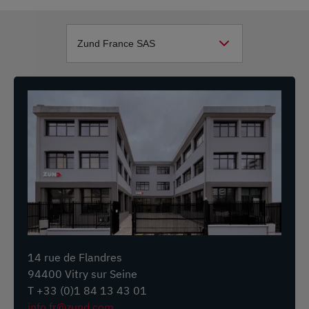
Bangkok
Thaïlande
+66 64 184 3159
infobkk@zund.com
LEATHER, TEXTILE, GRAPHICS, PACKAGING, COMPOSITE,
SPECIALS, TECHTEX, TECHNICAL SERVICE
AU BUREAU DE LA SUCCURSALE
Zünd Österreich GmbH
Steyrer Straße 56, 3350 Haag
Autriche
14 rue de Flandres
Info: +43 7434 43870
94400 Vitry sur Seine
Support: +43 7434 43870 70
T +33 (0)1 84 13 43 01
infoat@zund.com
info.fr@zund.com