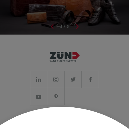
1
/ 3
Colofon/AV
Gegevensbescherming