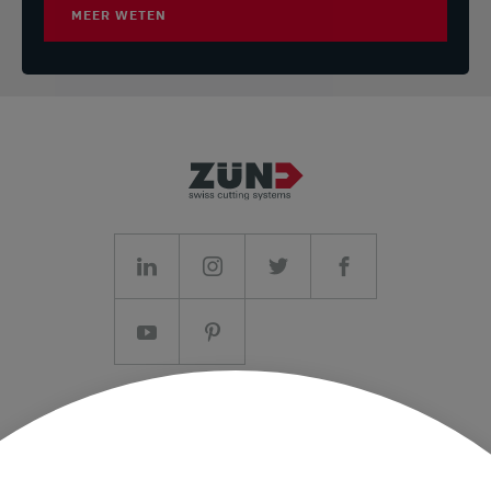
MEER WETEN
LEATHER, TEXTIL, GRAPHICS, PACKAGING, COMPOSITE,
SPECIALS, TECHTEX, TECHNICAL SERVICE
NAAR HET BIJKANTOOR
Zund Italia S.r.l.
Via Italia 1 , 24030 Valbrembo
Italië
+39 035 4378276
infoitalia@zund.com
LEATHER, TEXTIL, GRAPHICS, PACKAGING, COMPOSITE,
SPECIALS, TECHTEX, TECHNICAL SERVICE
Colofon/AV
Gegevensbescherming
NAAR HET BIJKANTOOR