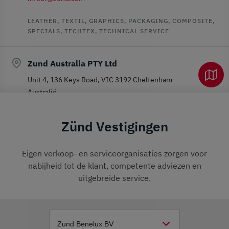
LEATHER, TEXTIL, GRAPHICS, PACKAGING, COMPOSITE,
SPECIALS, TECHTEX, TECHNICAL SERVICE
Zund Australia PTY Ltd
Unit 4, 136 Keys Road, VIC 3192 Cheltenham
Australië
+61 3 9417 2765
Zünd Vestigingen
infoau@zund.com
LEATHER, TEXTIL, GRAPHICS, PACKAGING, COMPOSITE,
Eigen verkoop- en serviceorganisaties zorgen voor
SPECIALS, TECHTEX, TECHNICAL SERVICE
nabijheid tot de klant, competente adviezen en
uitgebreide service.
Zund Asia (Bangkok) Ltd.
28 Motorway Frontage Road Prawet, Bangkok, 10250
Bangkok
Thailand