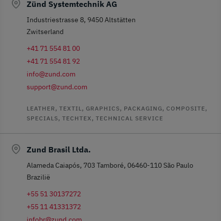
Zünd Systemtechnik AG
Industriestrasse 8, 9450 Altstätten
Zwitserland
+41 71 554 81 00
+41 71 554 81 92
info@zund.com
support@zund.com
LEATHER, TEXTIL, GRAPHICS, PACKAGING, COMPOSITE,
SPECIALS, TECHTEX, TECHNICAL SERVICE
Zund Brasil Ltda.
Alameda Caiapós, 703 Tamboré, 06460-110 São Paulo
Brazilië
+55 51 30137272
+55 11 41331372
infobr@zund.com