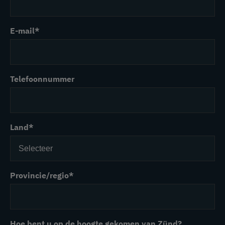
E-mail
*
Telefoonnummer
Land
*
Provincie/regio
*
Hoe bent u op de hoogte gekomen van Zünd?