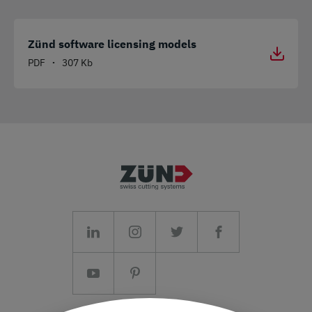
Zünd software licensing models
PDF
307 Kb
•