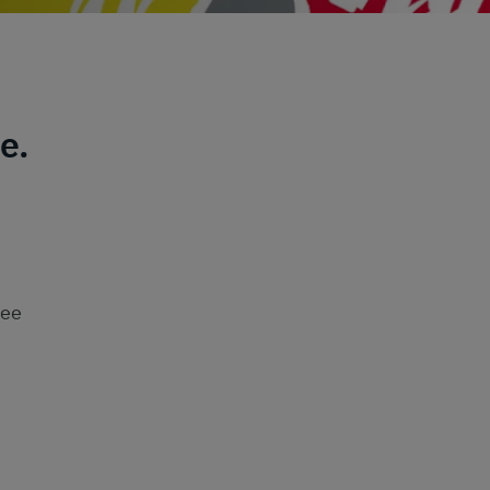
e.
ree