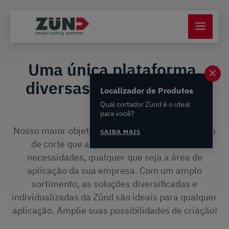
Uma única plataforma,
diversas possibilidades
Localizador de Produtos
Qual cortador Zünd é o ideal
para você?
Nosso maior objetivo é oferecer a você a solução
SAIBA MAIS
de corte que atenda exatamente às suas
necessidades, qualquer que seja a área de
aplicação da sua empresa. Com um amplo
sortimento, as soluções diversificadas e
individualizadas da Zünd são ideais para qualquer
aplicação. Amplie suas possibilidades de criação!