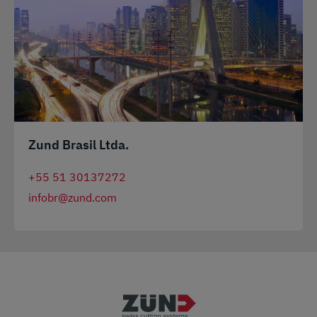
Zund Brasil Ltda.
+55 51 30137272
infobr@zund.com