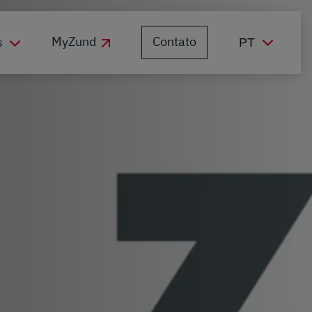
Contato
MyZund
s