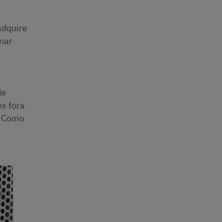
adquire
nar
de
es fora
. Como