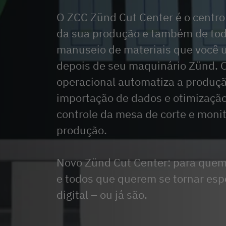
O ZCC Zünd Cut Center é o centro 
da sua produção e também de tod
manuseio de materiais que você 
depois de seu maquinário Zünd. 
operacional automatiza a produçã
importação de dados e otimização
controle da mesa de corte e mon
produção.
Novo Zünd Cut Center: para que
e todos que querem se tornar esp
digital – ou já são.