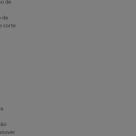
ão de
o de
e corte
ma
são
houver