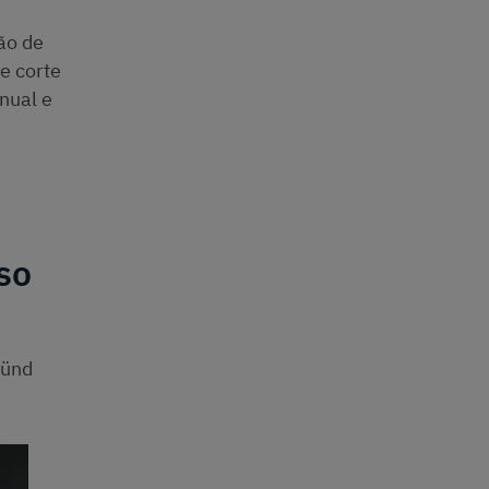
ão de
e corte
nual e
so
Zünd