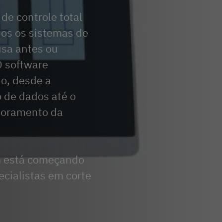
de controle total
os os sistemas de
usa antes ou
O software
o, desde a
 de dados até o
itoramento da
m está começando
ecialistas em corte