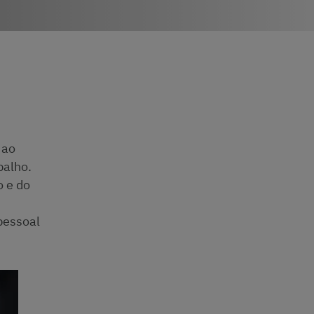
 ao
balho.
o e do
pessoal