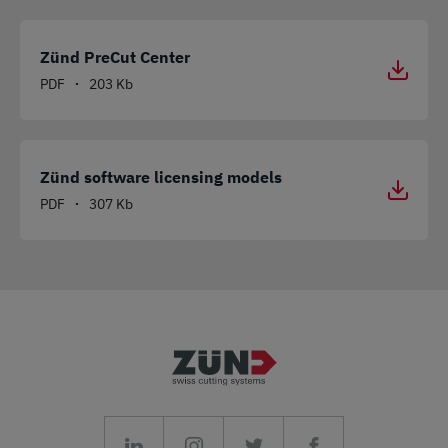
Zünd PreCut Center
PDF
203 Kb
•
Zünd software licensing models
PDF
307 Kb
•