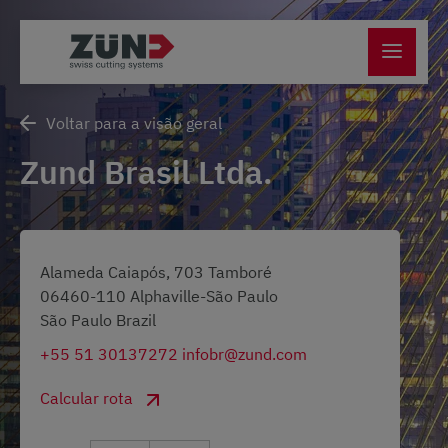
Voltar para a visão geral
Zund Brasil Ltda.
Alameda Caiapós, 703 Tamboré
06460-110 Alphaville-São Paulo
São Paulo Brazil
+55 51 30137272
infobr@zund.com
Calcular rota