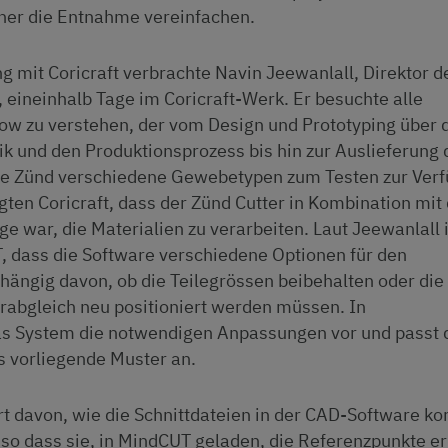
ener die Entnahme vereinfachen.
 mit Coricraft verbrachte Navin Jeewanlall, Direktor d
eineinhalb Tage im Coricraft-Werk. Er besuchte alle
ow zu verstehen, der vom Design und Prototyping über 
ik und den Produktionsprozess bis hin zur Auslieferung 
llte Zünd verschiedene Gewebetypen zum Testen zur Ver
ten Coricraft, dass der Zünd Cutter in Kombination mit
e war, die Materialien zu verarbeiten. Laut Jeewanlall i
, dass die Software verschiedene Optionen für den
hängig davon, ob die Teilegrössen beibehalten oder die
rabgleich neu positioniert werden müssen. In
s System die notwendigen Anpassungen vor und passt 
s vorliegende Muster an.
rt davon, wie die Schnittdateien in der CAD-Software ko
so dass sie, in MindCUT geladen, die Referenzpunkte e