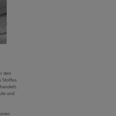
er den
 Stoffes
 handelt.
ute und
ionen