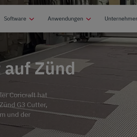
Software
Anwendungen
Unternehme
t auf Zünd
er Coricraft hat
 Zünd G3 Cutter,
em und der