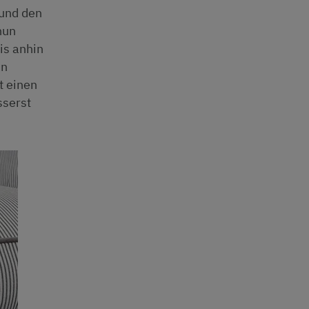
 und den
nun
is anhin
en
t einen
sserst