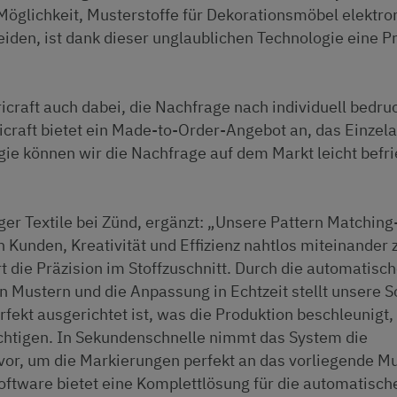
Möglichkeit, Musterstoffe für Dekorationsmöbel elektro
den, ist dank dieser unglaublichen Technologie eine P
ricraft auch dabei, die Nachfrage nach individuell bedru
ricraft bietet ein Made-to-Order-Angebot an, das Einzel
ogie können wir die Nachfrage auf dem Markt leicht befri
r Textile bei Zünd, ergänzt: „Unsere Pattern Matching
 Kunden, Kreativität und Effizienz nahtlos miteinander 
t die Präzision im Stoffzuschnitt. Durch die automatisc
 Mustern und die Anpassung in Echtzeit stellt unsere 
erfekt ausgerichtet ist, was die Produktion beschleunigt
ächtigen. In Sekundenschnelle nimmt das System die
r, um die Markierungen perfekt an das vorliegende M
ftware bietet eine Komplettlösung für die automatisch