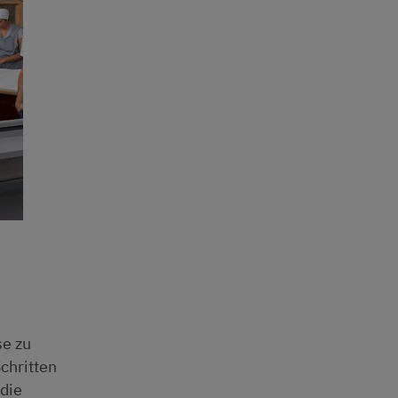
se zu
chritten
 die