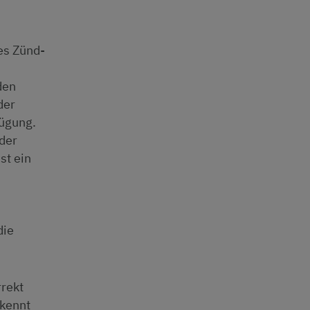
es Zünd-
den
der
fügung.
 der
st ein
die
rrekt
rkennt