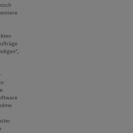
nisch
remiere
ckten
aufträge
edigen",
-
zu
he
Software
, ohne
uster
e