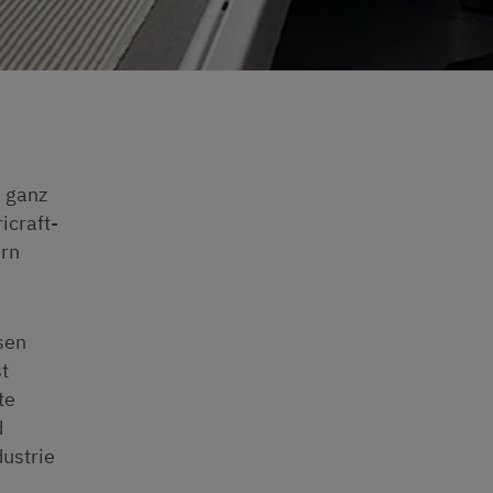
n ganz
icraft-
ern
sen
t
te
d
dustrie