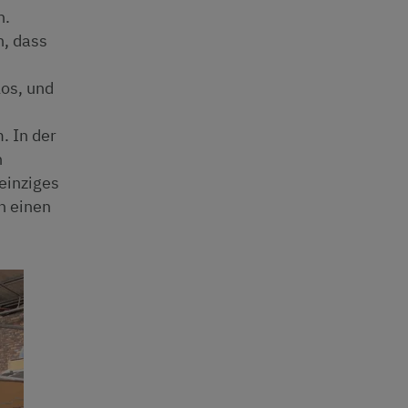
n.
n, dass
los, und
. In der
n
einziges
h einen