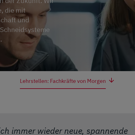
n der Zukunft. Wir
, die mit
schaft und
n Schneidsysteme
.
Lehrstellen: Fachkräfte von Morgen
e ich immer wieder neue, spannende