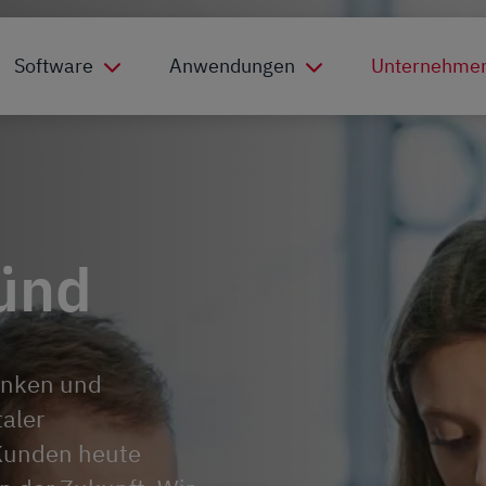
Software
Anwendungen
Unternehme
Zünd
Denken und
taler
Kunden heute