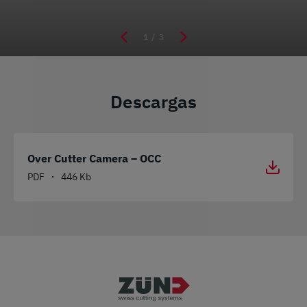
1
/ 3
Descargas
Over Cutter Camera – OCC
PDF
446 Kb
•