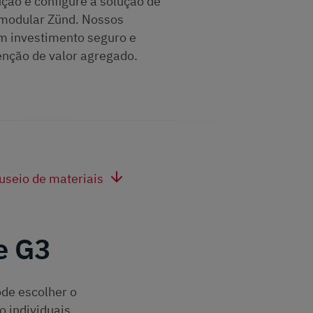
ução e configure a solução de
 modular Zünd. Nossos
m investimento seguro e
nção de valor agregado.
seio de materiais
e G3
de escolher o
 individuais,