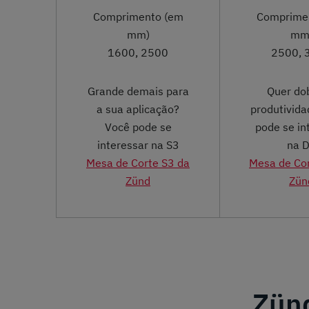
Comprimento (em
Comprime
mm)
mm
1600, 2500
2500, 
Grande demais para
Quer do
a sua aplicação?
produtivid
Você pode se
pode se in
interessar na S3
na 
Mesa de Corte S3 da
Mesa de Co
Zünd
Zün
Zünd