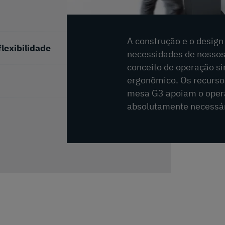
A construção e o desig
lexibilidade
necessidades de nossos 
conceito de operação sim
ergonômico. Os recursos
mesa G3 apoiam o opera
absolutamente necessár