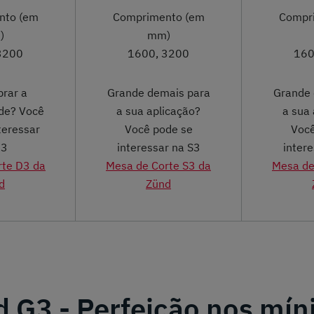
nto (em
Comprimento (em
Compr
)
mm)
3200
1600, 3200
160
brar a
Grande demais para
Grande 
ade? Você
a sua aplicação?
a sua 
teressar
Você pode se
Você
D3
interessar na S3
inter
rte D3 da
Mesa de Corte S3 da
Mesa de
d
Zünd
 G3 - Perfeição nos mí