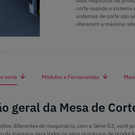
seus requisitos de prod
corte usando o sistema
sistemas de corte são u
oferecem a máxima rete
e corte
Módulos e Ferramentas
Manu
ão geral da Mesa de Cort
hos diferentes de maquinário, com a Série G3, você po
o da máquina para todos os seus processos de produção