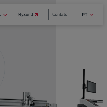
Contato
MyZund
s